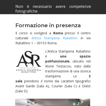
Non è necessario avere competenze
fotografiche.
Formazione in presenza
Il corso si svolgerà a
Roma
presso il centro
culturale
Antica Stamperia Rubattino
in via
Rubattino 1 – 00153 Roma.
L’Antica Stamperia Rubattino
è
uno spazio
polifun
zionale
, ubicato nel
Rione Testaccio, nato dalla
trasformazione di una storica
stamperia. Le
3
sale
prendono il nome dai caratteri tipografici
Avant Garde (Sala A), Courier (Sala C) e Didot
(Sala D).