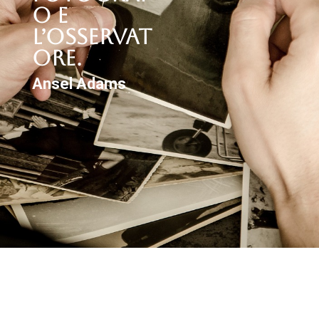
O E
L’OSSERVAT
ORE.
Ansel Adams