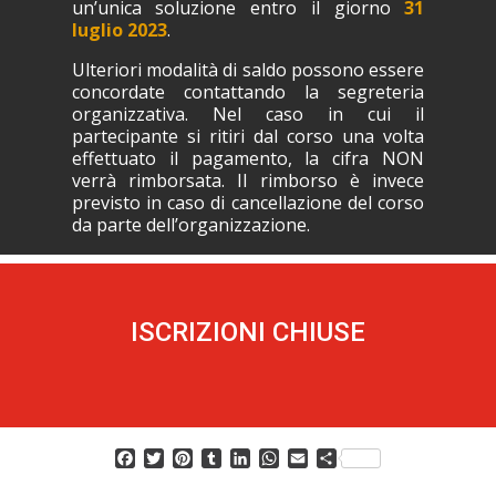
un’unica soluzione entro il giorno
31
luglio 2023
.
Ulteriori modalità di saldo possono essere
concordate contattando la segreteria
organizzativa. Nel caso in cui il
partecipante si ritiri dal corso una volta
effettuato il pagamento, la cifra NON
verrà rimborsata. Il rimborso è invece
previsto in caso di cancellazione del corso
da parte dell’organizzazione.
ISCRIZIONI CHIUSE
F
T
P
T
L
W
E
C
a
w
i
u
i
h
m
o