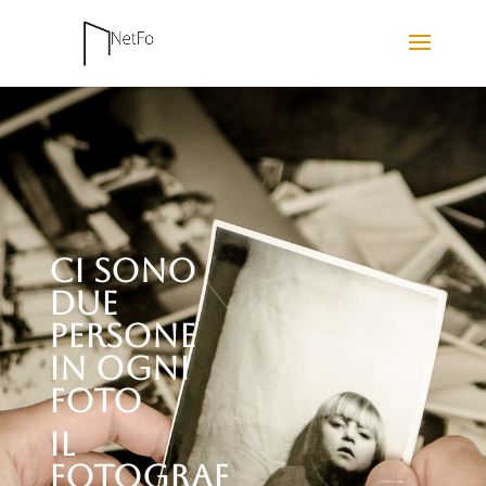
CI SONO
DUE
PERSONE
IN OGNI
FOTO
IL
FOTOGRAF